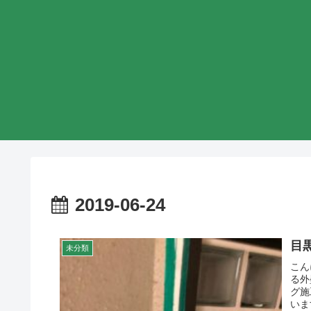
2019-06-24
目
未分類
こん
る外
グ施
いま