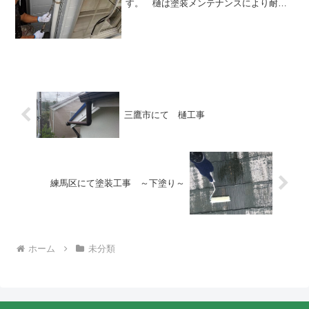
す。 樋は塗装メンテナンスにより耐久
性、耐候性の持続が可能ですが、明らか
に塗装を行ってもすぐに破損してしまう
状態のときがあります。その際は今回の
ように撤去し、新調し...
三鷹市にて 樋工事
練馬区にて塗装工事 ～下塗り～
ホーム
未分類