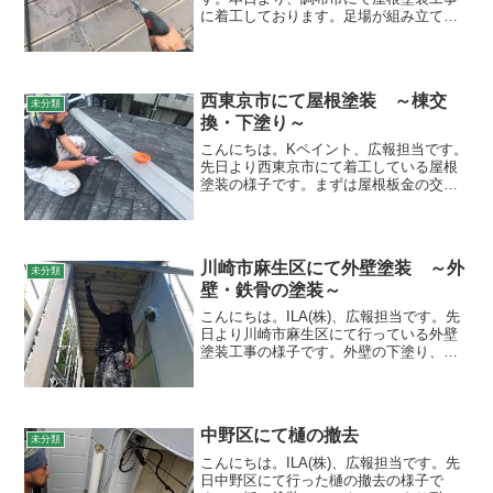
に着工しております。足場が組み立てら
れましたので、ケレン後に高圧洗浄を行
います。 ケレン作業で出た微細な粉など
も落とします。乾燥するまで自然に待ち
ましょう。 明日以降...
西東京市にて屋根塗装 ～棟交
未分類
換・下塗り～
こんにちは。Kペイント、広報担当です。
先日より西東京市にて着工している屋根
塗装の様子です。まずは屋根板金の交換
です。既存のものを剥がします。そして
下地部分の貫板の交換を行います。
そして新調した棟板金を取り付けまし
た。隙間の箇所にはコーキ...
川崎市麻生区にて外壁塗装 ～外
未分類
壁・鉄骨の塗装～
こんにちは。ILA(株)、広報担当です。先
日より川崎市麻生区にて行っている外壁
塗装工事の様子です。外壁の下塗り、鉄
骨のケレン、錆止め、中塗りを行ってい
ます。外壁の下塗りの様子で
す。 そして鉄骨のケレ
ン、錆止め、中塗りの様子です...
中野区にて樋の撤去
未分類
こんにちは。ILA(株)、広報担当です。先
日中野区にて行った樋の撤去の様子で