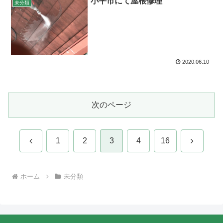
小平市にて屋根修理
未分類
2020.06.10
次のページ
前
次
1
2
3
4
16
へ
へ
ホーム
未分類